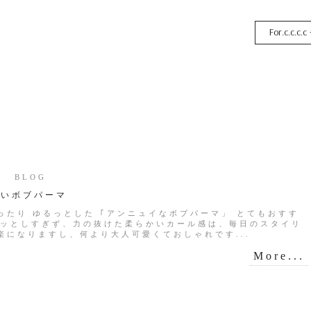
For.c.c.c.c
17 BLOG
愛いボブパーマ
ったり ゆるっとした ｢アンニュイなボブパーマ」 とてもおすす
ッとしすぎず、力の抜けた柔らかいカール感は、毎日のスタイリ
楽になりますし、何より大人可愛くておしゃれです...
More...