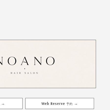
Web Reserve
→
→
予約