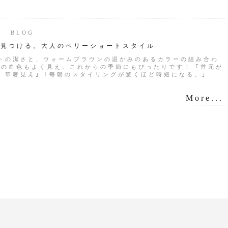
17 BLOG
を見つける。大人のベリーショートスタイル
トの潔さと、ウォームブラウンの温かみのあるカラーの組み合わ
肌の血色もよく見え、これからの季節にもぴったりです！ ｢首元が
、華奢見え｣ ｢毎朝のスタイリングが驚くほど時短になる。｣
More...