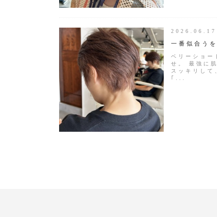
2026.06.
一番似合う
ベリーショー
せ。 最強に
スッキリして
｢...