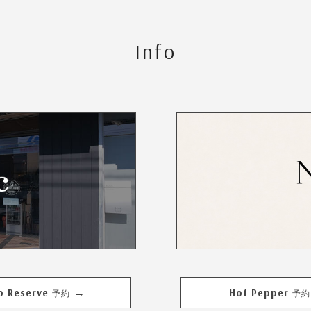
Info
b Reserve
Hot Pepper
→
予約
予約