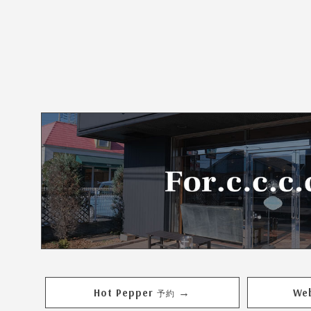
Hot Pepper
We
→
予約