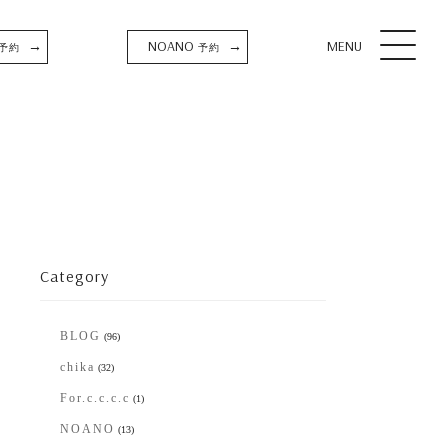
NOANO
MENU
→
→
予約
予約
Category
BLOG
(96)
chika
(32)
For.c.c.c.c
(1)
NOANO
(13)