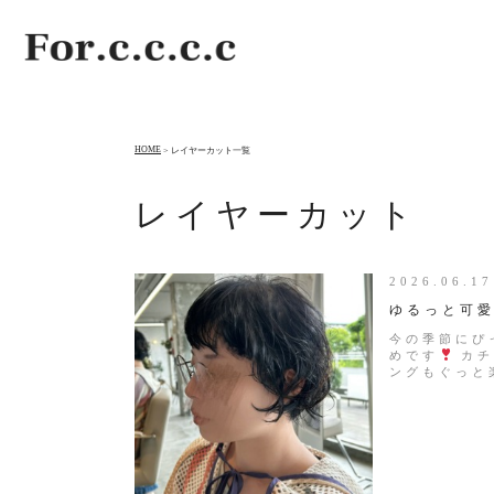
HOME
レイヤーカット一覧
レイヤーカット
2026.06.
ゆるっと可
今の季節にぴ
めです
カチ
ングもぐっと