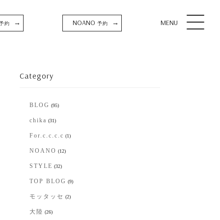
NOANO
MENU
→
→
予約
予約
Category
BLOG
(95)
chika
(31)
For.c.c.c.c
(1)
NOANO
(12)
STYLE
(32)
TOP BLOG
(9)
モッタッセ
(2)
大陸
(26)