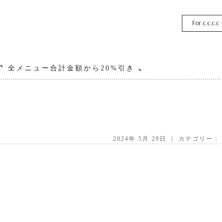
For.c.c.c.c
 全メニュー合計金額から20%引き 〟
2024年 5月 29日 ｜ カテゴリー：