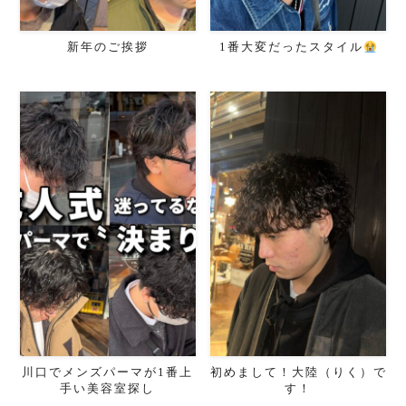
新年のご挨拶
1番大変だったスタイル
川口でメンズパーマが1番上
初めまして！大陸（りく）で
手い美容室探し
す！