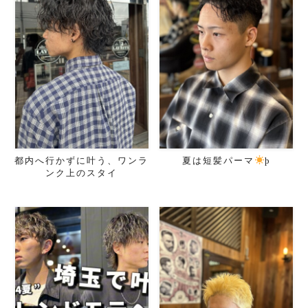
都内へ行かずに叶う、ワンラ
夏は短髪パーマ
þ
ンク上のスタイ