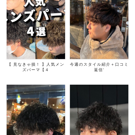
【 見なきゃ損！ 】人気メン
今週のスタイル紹介＋口コミ
ズパーマ【４
返信'