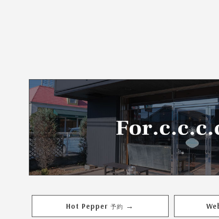
Hot Pepper
We
→
予約