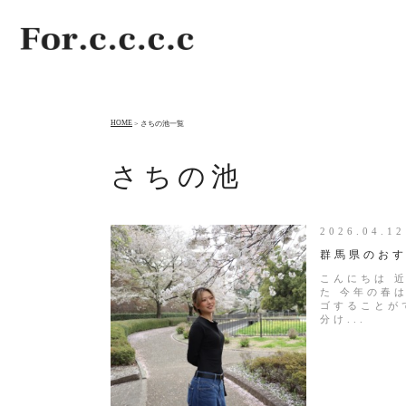
HOME
さちの池一覧
さちの池
2026.04.
群馬県のお
こんにちは 
た 今年の春
ゴすることが
分け...