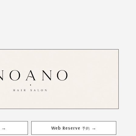
Web Reserve
→
→
予約