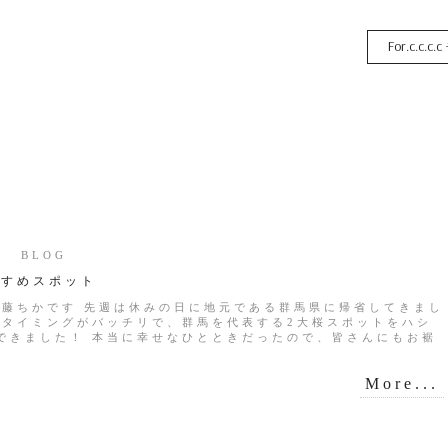
For.c.c.c.c
12 BLOG
すすめスポット
近藤ちかです 先週は休みの日に地元である群馬県に帰省してきまし
はタイミングがバッチリで、群馬を代表する2大桜スポットをハシ
できました！ 本当に幸せなひとときだったので、皆さんにもお裾
More...