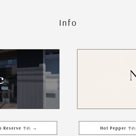
Info
b Reserve
Hot Pepper
→
予約
予約