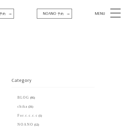
NOANO
MENU
→
→
予約
予約
Category
BLOG
(95)
chika
(31)
For.c.c.c.c
(1)
NOANO
(12)