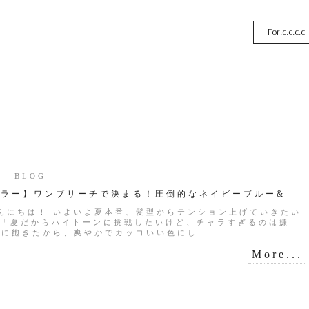
For.c.c.c.c
04 BLOG
カラー】ワンブリーチで決まる！圧倒的なネイビーブルー&
んにちは！ いよいよ夏本番、髪型からテンション上げていきたい
「夏だからハイトーンに挑戦したいけど、チャラすぎるのは嫌
髪に飽きたから、爽やかでカッコいい色にし...
More...