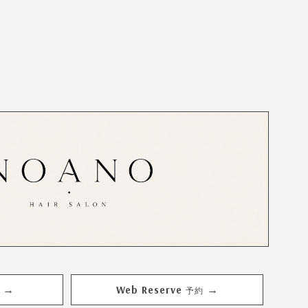
Web Reserve
→
→
予約