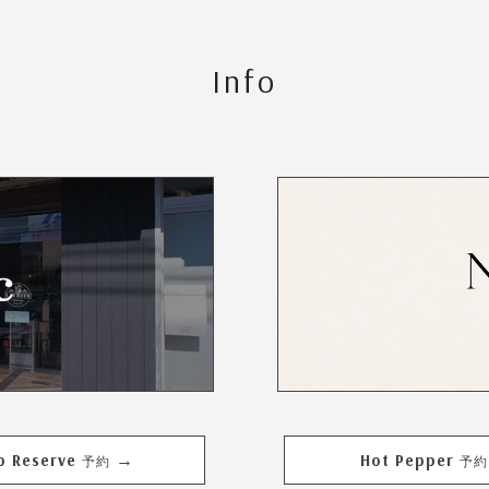
Info
b Reserve
Hot Pepper
→
予約
予約