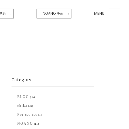
NOANO
MENU
→
→
予約
予約
Category
BLOG
(95)
chika
(30)
For.c.c.c.c
(1)
NOANO
(11)