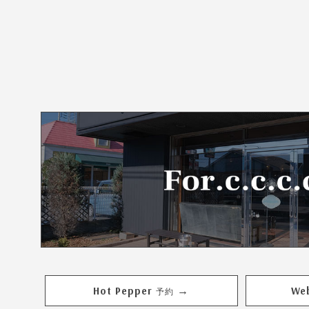
Hot Pepper
We
→
予約