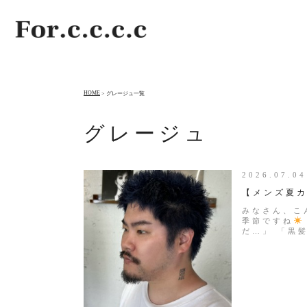
HOME
グレージュ一覧
グレージュ
2026.07.
【メンズ夏
みなさん、こ
季節ですね
だ…」 「黒