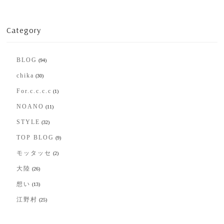
Category
BLOG
(94)
chika
(30)
For.c.c.c.c
(1)
NOANO
(11)
STYLE
(32)
TOP BLOG
(9)
モッタッセ
(2)
大陸
(26)
想い
(13)
江野村
(25)