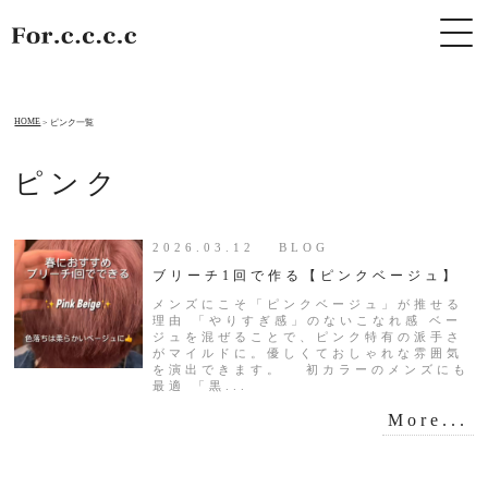
HOME
ピンク一覧
ピンク
2026.03.12 BLOG
ブリーチ1回で作る【ピンクベージュ】
メンズにこそ「ピンクベージュ」が推せる
理由 「やりすぎ感」のないこなれ感 ベー
ジュを混ぜることで、ピンク特有の派手さ
がマイルドに。優しくておしゃれな雰囲気
を演出できます。 初カラーのメンズにも
最適 「黒...
More...