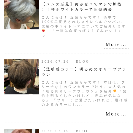
【メンズ必見】黄みゼロでマジで垢抜
け！神ホワイトカラーで圧倒的優
こんにちは！ 近藤ちかです！ 街中で
100%二度見されちゃうレベルでヤバい、
究極のホワイトヘアについてご紹介します
「一回は白髪っぽくしてみたい！」
っ...
More...
2026.07.26 BLOG
【透明感カラー】明るめのオリーブブラ
ウン
こんにちは！ 近藤ちかです！ 本日は、ブ
リーチなしのワンカラーで叶う、大人気の
「明るめオリーブブラウン」を紹介
「髪
色を明るくしたいけれど、赤みが気にな
る」 「ブリーチは避けたいけれど、透け感
のあるカラーにし...
More...
2026.07.19 BLOG