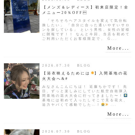
【メンズ＆レディース】初来店限定！全
メニュー20％OFF
「そろそろヘアスタイルを変えて気分転
換したい」 「自分に合った通いやすいサロ
ンを探している」 という男性、女性の皆様
に朗報です！！ なんと今回、当店を初めて
ご利用いただくお客様限定で、 Ǵ...
More...
2026.07.30 BLOG
【浴衣映えるためには
】入間基地の花
火大会へ&#
みなさんこんにちは！ 近藤ちかです！ 先
日、ずっと楽しみにしていた航空自衛隊入
間基地の花火大会に行ってきました〜！
基地には初めて入ったしそこで見る花火、
迫力ヤバくて感動でした…！
...
More...
2026.07.30 BLOG