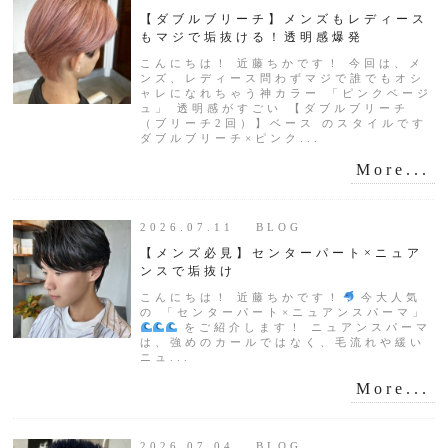
【ダブルブリーチ】メンズもレディース
もマジで垢抜ける！透明感爆発
こんにちは！ 近藤ちかです！ 今回は、メ
ンズ、レディース問わずマジで誰でもオシ
ャレになれちゃう神カラー 「ピンクベージ
ュ」 透明感がすごい 【ダブルブリーチ
（ブリーチ2回）】ベース のスタイルです
ダブルブリーチ×ピンク...
More...
2026.07.11 BLOG
【メンズ必見】センターパート×ニュア
ンスで垢抜け
こんにちは！ 近藤ちかです！
今大人気
の 「センターパート×ニュアンスパーマ」
をご紹介します！ ニュアンスパーマ
は、強めのカールではなく、毛流れや緩い
ニュ...
More...
2026.07.04 BLOG