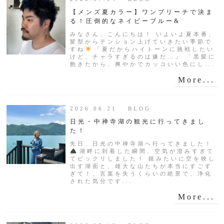
【メンズ夏カラー】ワンブリーチで決ま
る！圧倒的なネイビーブルー&
みなさん、こんにちは！ いよいよ夏本番、
髪型からテンション上げていきたい季節で
すね
「夏だからハイトーンに挑戦したい
けど、チャラすぎるのは嫌だ…」 「黒髪に
飽きたから、爽やかでカッコいい色にし...
More...
2026.06.21 BLOG
日光・中禅寺湖の観光に行ってきまし
た！
先日、日光の中禅寺湖へ行ってきました！
湖畔に到着した瞬間、空気が澄みすぎて
てビックリしました！ 鏡みたいに空を映し
出す湖面と、雄大な山たちが本当にすごす
ぎて！、言葉を失うくらいの絶景で、浄化
された気分です...
More...