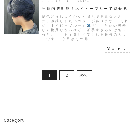
2026.05.16 BLOG
圧倒的透明感！ネイビーブルーで魅せる
髪色どうしようかなと悩んでるみなさん
に、激推ししたいカラーがあります！ それ
が「ネイビーブルー」
.*˚ 「ただの黒髪
じゃ物足りないけど、派手すぎるのはちょ
っと、、」を全部叶えてくれる最強のカラ
ーです！ 今回はその魅...
More...
1
2
次へ ›
Category