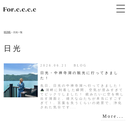
HOME
日光一覧
日光
2026.06.21 BLOG
日光・中禅寺湖の観光に行ってきまし
た！
先日、日光の中禅寺湖へ行ってきました！
湖畔に到着した瞬間、空気が澄みすぎて
てビックリしました！ 鏡みたいに空を映し
出す湖面と、雄大な山たちが本当にすごす
ぎて！、言葉を失うくらいの絶景で、浄化
された気分です...
More...