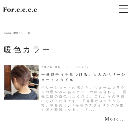
HOME
暖色カラー一覧
暖色カラー
2026.06.17 BLOG
一番似合うを見つける。大人のベリーシ
ョートスタイル
ベリーショートの潔さと、ウォームブラウ
ンの温かみのあるカラーの組み合わせ。 最
強に肌の血色もよく見え、これからの季節
にもぴったりです！ ｢首元がスッキリし
て、華奢見え｣ ｢毎朝のスタイリングが驚
くほど時短になる。｣ ｢...
More...