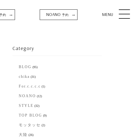
NOANO
MENU
→
→
予約
予約
Category
BLOG
(95)
chika
(31)
For.c.c.c.c
(1)
NOANO
(12)
STYLE
(32)
TOP BLOG
(9)
モッタッセ
(2)
大陸
(26)