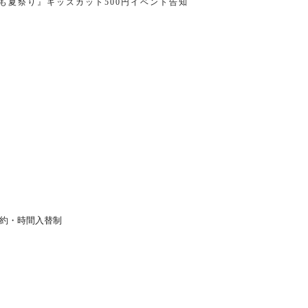
ども夏祭り』キッズカット500円イベント告知
約・時間入替制