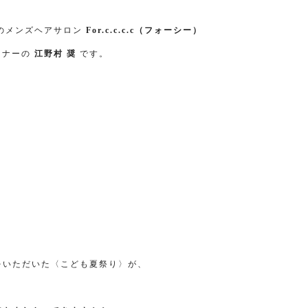
のメンズヘアサロン
For.c.c.c.c（フォーシー）
ーナーの
江野村 奨
です。
をいただいた〈こども夏祭り〉が、