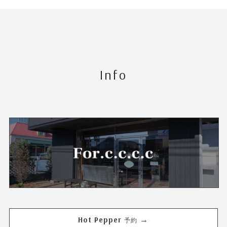
Info
Hot Pepper
→
予約