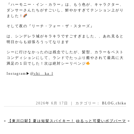
『ハーモニー・イン・カラー』は、もう色が、キャラクター、
ダンサーさんたちがすごいし、鮮やかすぎてテンション上がり
ました！
そして夜の『リーチ・フォー・ザ・スターズ』
は、シンデレラ城がキラキラですごすぎました、、あれ見ると
明日からも頑張ろうってなります
シーに行けなかったのは残念でしたが、髪型、カラーをベスト
コンディションにして、ランドでたっぷり癒やされて最高に大
満足の１日でした！次は絶対シーリベンジ
Instagram▶︎
@chi__ka_l
2026年 6月 17日 ｜ カテゴリー：
BLOG
,
chika
«
【東川口駅】夏は短髪スパイキー！
ゆるっと可愛いボブパーマ
»