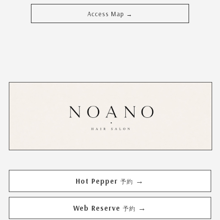
Access Map
→
Hot Pepper
→
予約
Web Reserve
→
予約