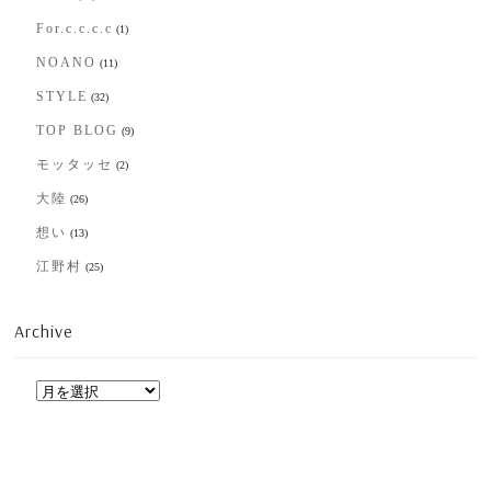
For.c.c.c.c
(1)
NOANO
(11)
STYLE
(32)
TOP BLOG
(9)
モッタッセ
(2)
大陸
(26)
想い
(13)
江野村
(25)
Archive