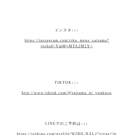
インスタ
↓↓↓
https://instagram.com/riku_mens_saitama?
igshid=YmMyMTA2M2Y=
TIKTOK↓↓↓
http://www.tiktok.com/@saitama_ni_youkoso
LINE
でのご予約は
↓↓↓
https://stekina.com/profile/WJBQ-NAL2?stype=lp