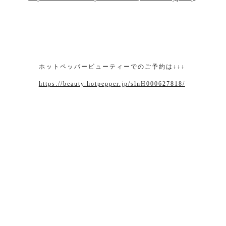
ホットペッパービューティーでのご予約は
↓↓↓
https://beauty.hotpepper.jp/slnH000627818/