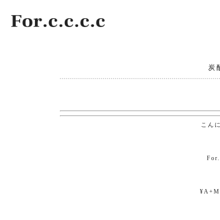
炭
こん
For
¥A+