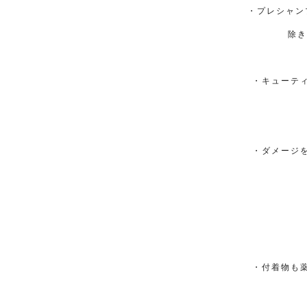
・プレシャン
除き
・キューテ
・ダメージ
・付着物も