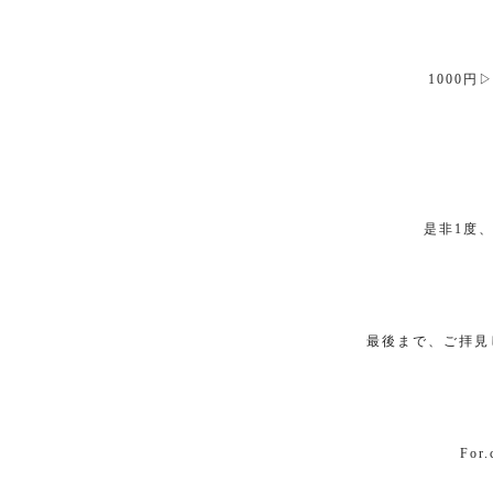
1000
円
是非
1
度
最後まで、ご拝見
For.