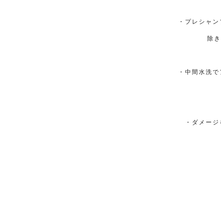
・プレシャン
除き
・中間水洗で
・ダメージ