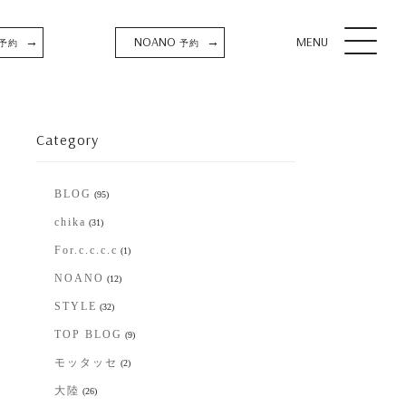
NOANO
MENU
→
→
予約
予約
Category
BLOG
(95)
chika
(31)
For.c.c.c.c
(1)
NOANO
(12)
STYLE
(32)
TOP BLOG
(9)
モッタッセ
(2)
大陸
(26)