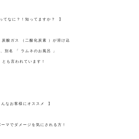
ってなに？！知ってますか？
⠀
】
、炭酸ガス
（二酸化炭素
）が溶け込
で、別名
「
ラムネのお風呂
」
とも言われています！
こんなお客様にオススメ
⠀
】
パーマでダメージを気にされる方！