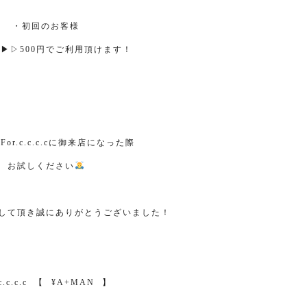
・初回のお客様
▷
▶︎
▷500
円でご利用頂けます！
、
For.c.c.c.c
に御来店になった際
お試しください
して頂き誠にありがとうございました！
c.c.c.c
【
⠀
¥A+MAN
⠀
】