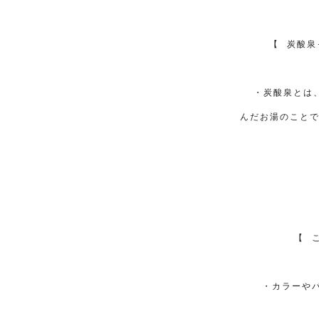
【
⠀
炭酸泉
・炭酸泉とは
んだお湯のこと
【
⠀
・カラーや