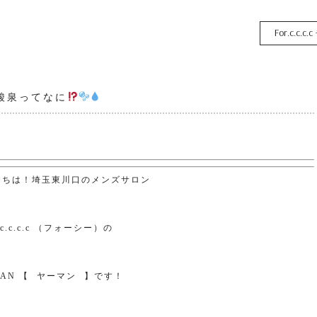
For.c.c.c.c
酸泉ってなに
にちは！埼玉東川口のメンズサロン
.c.c.c.c
（フォーシー）の
MAN
【
⠀
ヤーマン
⠀
】です！