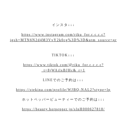
インスタ
↓↓↓
https://www.instagram.com/riku_for.c.c.c.c?
igsh=MTN6N2d4M3VvY2k0cg%3D%3D&utm_source=qr
TIKTOK↓↓↓
https://www.tiktok.com/@riku_for.c.c.c.c?
_t=8jWAilxBJHc&_r=1
LINE
でのご予約は
↓↓↓
https://stekina.com/profile/WJBQ-NAL2?stype=lp
ホットペッパービューティーでのご予約は
↓↓↓
https://beauty.hotpepper.jp/slnH000627818/