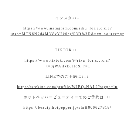
インスタ
↓↓↓
https://www.instagram.com/riku_for.c.c.c.c?
igsh=MTN6N2d4M3VvY2k0cg%3D%3D&utm_source=qr
TIKTOK↓↓↓
https://www.tiktok.com/@riku_for.c.c.c.c?
_t=8jWAilxBJHc&_r=1
LINE
でのご予約は
↓↓↓
https://stekina.com/profile/WJBQ-NAL2?stype=lp
ホットペッパービューティーでのご予約は
↓↓↓
https://beauty.hotpepper.jp/slnH000627818/