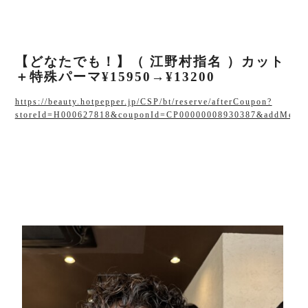
【どなたでも！】（ 江野村指名 ）カット
＋特殊パーマ¥15950→¥13200
https://beauty.hotpepper.jp/CSP/bt/reserve/afterCoupon?
storeId=H000627818&couponId=CP00000008930387&addMenu=