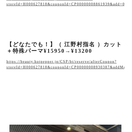
storeId=H000627818&couponId=CP00000008861939&add=0&a
【どなたでも！】（ 江野村指名 ）カット
＋特殊パーマ¥15950→¥13200
https://beauty.hotpepper.jp/CSP/bt/reserve/afterCoupon?
storeId=H000627818&couponId=CP00000008930387&addMenu=