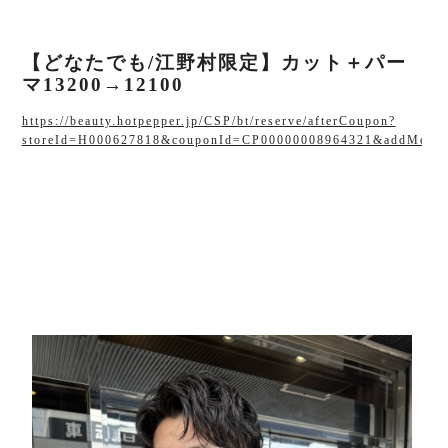
【どなたでも/江野村限定】カット＋パー
マ13200→12100
https://beauty.hotpepper.jp/CSP/bt/reserve/afterCoupon?
storeId=H000627818&couponId=CP00000008964321&addMenu=