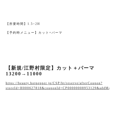
【所要時間】1.5~2H
【予約時メニュー】カット+パーマ
【新規/江野村限定】カット＋パーマ
13200→11000
https://beauty.hotpepper.jp/CSP/bt/reserve/afterCoupon?
storeId=H000627818&couponId=CP00000008953129&addMenu=