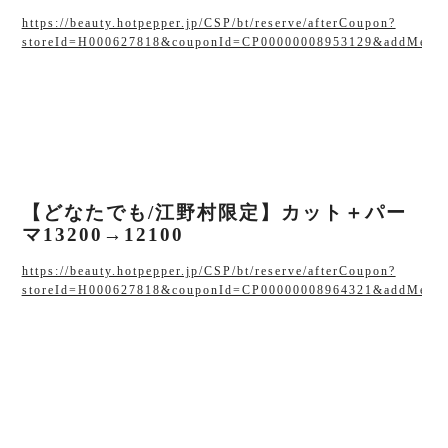
https://beauty.hotpepper.jp/CSP/bt/reserve/afterCoupon?
storeId=H000627818&couponId=CP00000008953129&addMenu=
【どなたでも/江野村限定】カット＋パー
マ13200→12100
https://beauty.hotpepper.jp/CSP/bt/reserve/afterCoupon?
storeId=H000627818&couponId=CP00000008964321&addMenu=