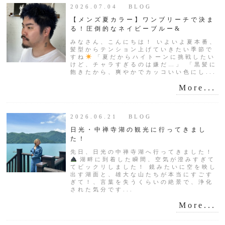
2026.07.04 BLOG
【メンズ夏カラー】ワンブリーチで決ま
る！圧倒的なネイビーブルー&
みなさん、こんにちは！ いよいよ夏本番、
髪型からテンション上げていきたい季節で
すね
「夏だからハイトーンに挑戦したい
けど、チャラすぎるのは嫌だ…」 「黒髪に
飽きたから、爽やかでカッコいい色にし...
More...
2026.06.21 BLOG
日光・中禅寺湖の観光に行ってきまし
た！
先日、日光の中禅寺湖へ行ってきました！
湖畔に到着した瞬間、空気が澄みすぎて
てビックリしました！ 鏡みたいに空を映し
出す湖面と、雄大な山たちが本当にすごす
ぎて！、言葉を失うくらいの絶景で、浄化
された気分です...
More...