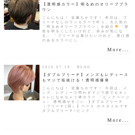
【透明感カラー】明るめのオリーブブラ
ウン
こんにちは！ 近藤ちかです！ 本日は、ブ
リーチなしのワンカラーで叶う、大人気の
「明るめオリーブブラウン」を紹介
「髪
色を明るくしたいけれど、赤みが気にな
る」 「ブリーチは避けたいけれど、透け感
のあるカラーにし...
More...
2026.07.19 BLOG
【ダブルブリーチ】メンズもレディース
もマジで垢抜ける！透明感爆発
こんにちは！ 近藤ちかです！ 今回は、メ
ンズ、レディース問わずマジで誰でもオシ
ャレになれちゃう神カラー 「ピンクベージ
ュ」 透明感がすごい 【ダブルブリーチ
（ブリーチ2回）】ベース のスタイルです
ダブルブリーチ×ピンク...
More...