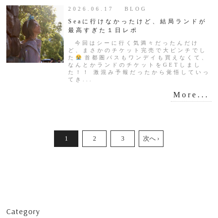
2026.06.17 BLOG
Seaに行けなかったけど、結局ランドが
最高すぎた１日レポ
今回はシーに行く気満々だったんだけ
ど、まさかのチケット完売で大ピンチでし
た
首都圏パスもワンデイも買えなくて、
なんとかランドのチケットをGETしまし
た！！ 激混み予報だったから覚悟していっ
てき...
More...
1
2
3
次へ ›
Category