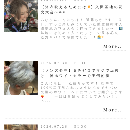
【浴衣映えるためには
】入間基地の花
火大会へ&#
みなさんこんにちは！ 近藤ちかです！ 先
日、ずっと楽しみにしていた航空自衛隊入
間基地の花火大会に行ってきました〜！
基地には初めて入ったしそこで見る花火、
迫力ヤバくて感動でした…！
...
More...
2026.07.30 BLOG
【メンズ必見】黄みゼロでマジで垢抜
け！神ホワイトカラーで圧倒的優
こんにちは！ 近藤ちかです！ 街中で
100%二度見されちゃうレベルでヤバい、
究極のホワイトヘアについてご紹介します
「一回は白髪っぽくしてみたい！」
っ...
More...
2026.07.26 BLOG