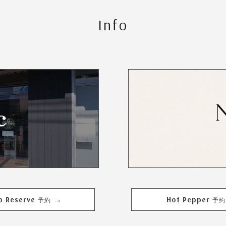
Info
b Reserve
Hot Pepper
→
予約
予約