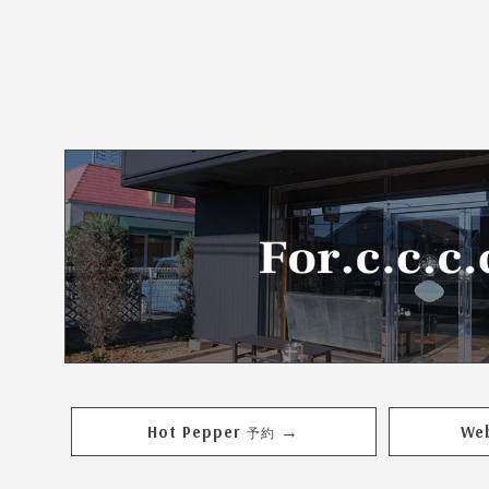
Hot Pepper
We
→
予約