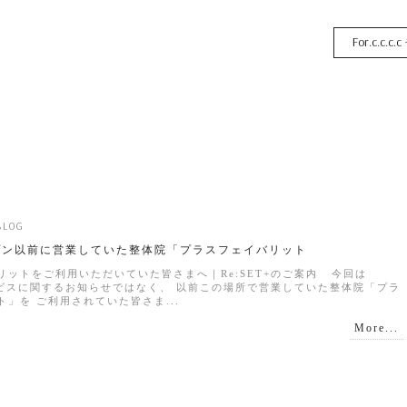
For.c.c.c.c
BLOG
プン以前に営業していた整体院「プラスフェイバリット
リットをご利用いただいていた皆さまへ｜Re:SET+のご案内 今回は
ービスに関するお知らせではなく、 以前この場所で営業していた整体院「プラ
」を ご利用されていた皆さま...
More...