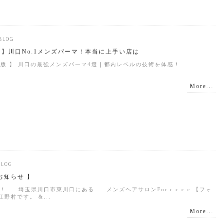
BLOG
新版 】川口No.1メンズパーマ！本当に上手い店は
最新版 】 川口の最強メンズパーマ4選｜都内レベルの技術を体感！
More...
BLOG
お知らせ 】
埼玉県川口市東川口にある メンズヘアサロンFor.c.c.c.c 【フォ
野村です。 &...
More...