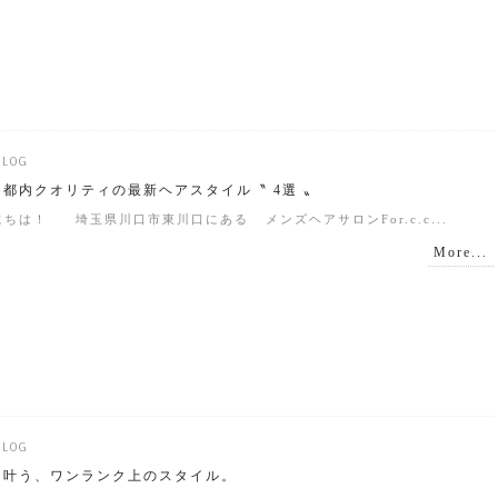
BLOG
都内クオリティの最新ヘアスタイル〝 4選 〟
埼玉県川口市東川口にある メンズヘアサロンFor.c.c...
More...
BLOG
に叶う、ワンランク上のスタイル。