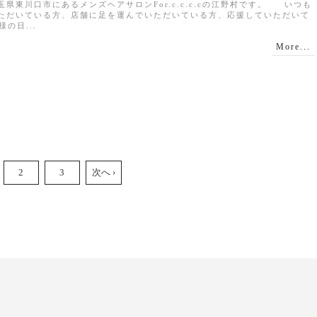
県東川口市にあるメンズヘアサロンFor.c.c.c.cの江野村です。 いつも
ただいている方、店舗に足を運んでいただいている方、応援していただいて
の日...
More...
2
3
次へ ›