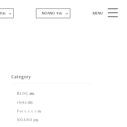
NOANO
MENU
→
→
予約
予約
Category
BLOG
(96)
chika
(32)
For.c.c.c.c
(1)
NOANO
(13)