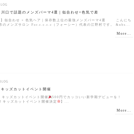
BLOG
】川口で話題のメンズパーマ4選｜似合わせ×色気で差
新版】似合わせ × 色気ヘア｜保存数上位の最強メンズパーマ4選 こんにち
メンズサロン For.c.c.c.c（フォーシー）代表の江野村です。 &nbs...
More...
BLOG
キッズカットイベント開催
！キッズカットイベント開催
500円でカッコいい新学期デビューを！
！キッズカットイベント開催決定
】...
More...