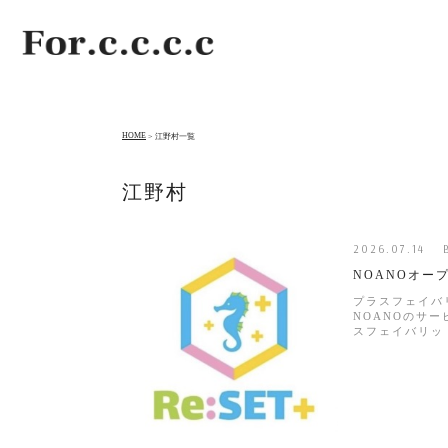
HOME
江野村一覧
江野村
2026.07.14 
NOANOオー
プラスフェイバ
NOANOのサ
スフェイバリット